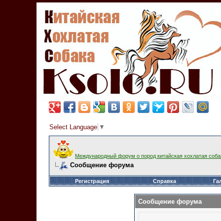
Select Language
▼
Международный форум о пород китайская хохлатая соба
Сообщение форума
Регистрация
Справка
Га
Сообщение форума