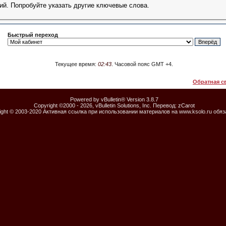
ий. Попробуйте указать другие ключевые слова.
Быстрый переход
Текущее время:
02:43
. Часовой пояс GMT +4.
Обратная с
Powered by vBulletin® Version 3.8.7
Copyright ©2000 - 2026, vBulletin Solutions, Inc. Перевод:
zCarot
ight © 2003-2020 Активная ссылка при использовании материалов на www.ksolo.ru обя