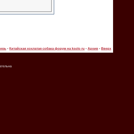
вязь
-
Китайская хохлатая собака форум на ksolo ru
-
Архив
-
Вверх
зательна