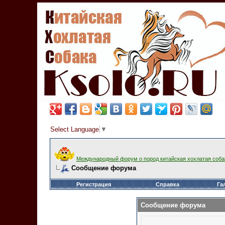
Select Language
▼
Международный форум о пород китайская хохлатая соба
Сообщение форума
Регистрация
Справка
Га
Сообщение форума