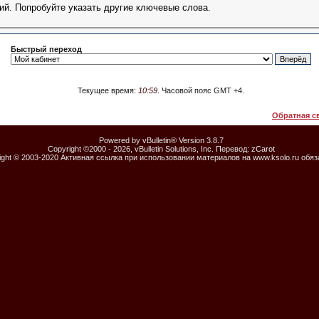
ий. Попробуйте указать другие ключевые слова.
Быстрый переход
Текущее время:
10:59
. Часовой пояс GMT +4.
Обратная с
Powered by vBulletin® Version 3.8.7
Copyright ©2000 - 2026, vBulletin Solutions, Inc. Перевод:
zCarot
ight © 2003-2020 Активная ссылка при использовании материалов на www.ksolo.ru обя