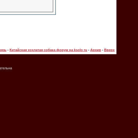
вязь
-
Китайская хохлатая собака форум на ksolo ru
-
Архив
-
Вверх
зательна