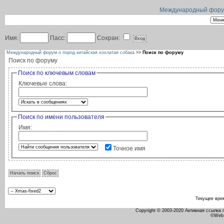
Международный форум 
Имя:
Пасс:
Сохран:
Международный форум о пород китайская хохлатая собака
>>
Поиск по форуму
Поиск по форуму
Поиск по ключевым словам
Ключевые слова:
Поиск по имени пользователя
Имя:
Точное имя
Текущее вре
Copyright © 2003-2020 Активная ссылка
©Web 