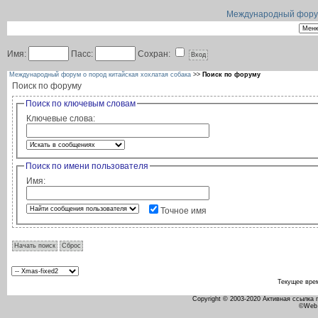
Международный форум 
Имя:
Пасс:
Сохран:
Международный форум о пород китайская хохлатая собака
>>
Поиск по форуму
Поиск по форуму
Поиск по ключевым словам
Ключевые слова:
Поиск по имени пользователя
Имя:
Точное имя
Текущее вре
Copyright © 2003-2020 Активная ссылка
©Web 