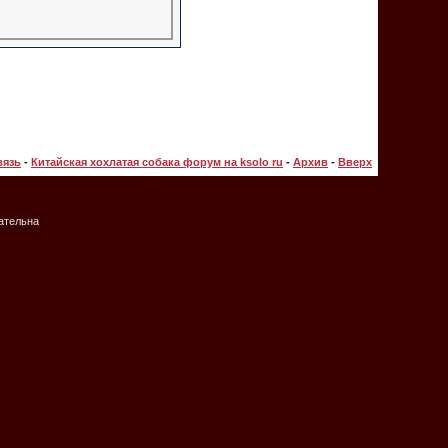
вязь
-
Китайская хохлатая собака форум на ksolo ru
-
Архив
-
Вверх
зательна