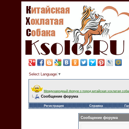
Select Language
▼
Международный форум о пород китайская хохлатая соба
Сообщение форума
Регистрация
Справка
Га
Сообщение форума