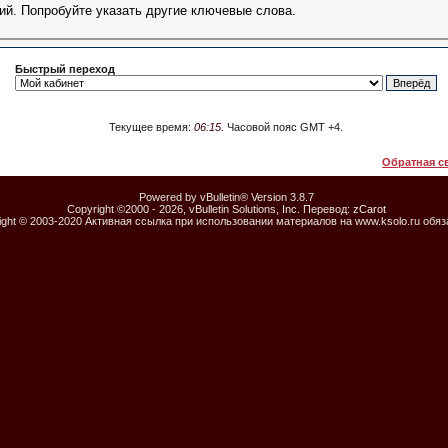
ий. Попробуйте указать другие ключевые слова.
Быстрый переход
Текущее время:
06:15
. Часовой пояс GMT +4.
Обратная с
Powered by vBulletin® Version 3.8.7
Copyright ©2000 - 2026, vBulletin Solutions, Inc. Перевод:
zCarot
ight © 2003-2020 Активная ссылка при использовании материалов на www.ksolo.ru обя