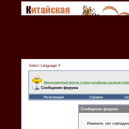
Select Language
▼
Международный форум о пород китайская хохлатая соба
Сообщение форума
Регистрация
Справка
Га
Сообщение форума
Извините, нет совпаден