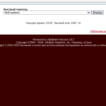
Быстрый переход
Текущее время:
23:25
. Часовой пояс GMT +4.
Обратная с
Powered by vBulletin® Version 3.8.7
Copyright ©2000 - 2026, vBulletin Solutions, Inc. Перевод:
zCarot
ight © 2003-2020 Активная ссылка при использовании материалов на www.ksolo.ru обя