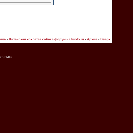
вязь
-
Китайская хохлатая собака форум на ksolo ru
-
Архив
-
Вверх
зательна