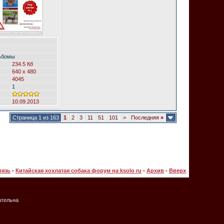
ьбомы
234.5 Кб
640 x 480
4045
1
10.09.2013
Страница 1 из 163
1
2
3
11
51
101
>
Последняя
»
вязь
-
Китайская хохлатая собака форум на ksolo ru
-
Архив
-
Вверх
ательна