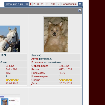
Страница 1 из 163
1
2
3
11
51
101
>
Последняя
»
TUREL
Алиска:)
Автор
НатаЛесли
ьбомы
В разделе
Фотоальбомы
51.5 Кб
Объем файла
175.1 Кб
640 x 480
Размер
697 x 1024
4053
Просмотры
4676
2
Комментарии
1
Оценка
13.05.2012
Дата
20.03.2015