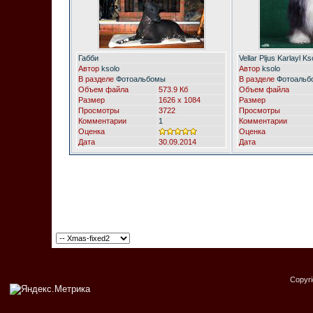
Габби
Vellar Pljus Karlayl Kso
Автор
ksolo
Автор
ksolo
В разделе
Фотоальбомы
В разделе
Фотоальб
Объем файла
573.9 Кб
Объем файла
Размер
1626 x 1084
Размер
Просмотры
3722
Просмотры
Комментарии
1
Комментарии
Оценка
Оценка
Дата
30.09.2014
Дата
Copyr