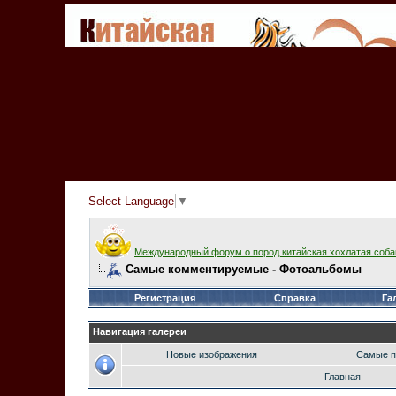
Select Language
▼
Международный форум о пород китайская хохлатая соба
Самые комментируемые - Фотоальбомы
Регистрация
Справка
Га
Навигация галереи
Новые изображения
Самые п
Главная