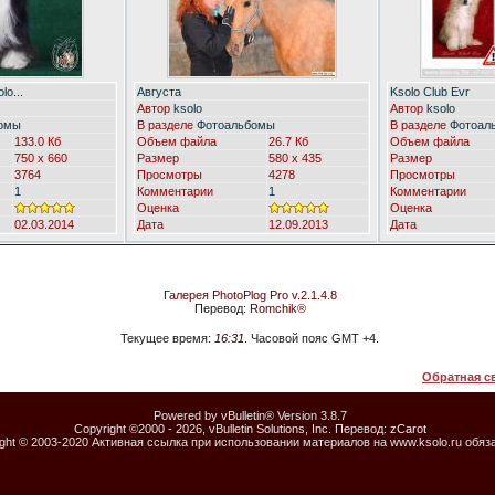
lo...
Августа
Ksolo Club Evr
Автор
ksolo
Автор
ksolo
омы
В разделе
Фотоальбомы
В разделе
Фотоал
133.0 Кб
Объем файла
26.7 Кб
Объем файла
750 x 660
Размер
580 x 435
Размер
3764
Просмотры
4278
Просмотры
1
Комментарии
1
Комментарии
Оценка
Оценка
02.03.2014
Дата
12.09.2013
Дата
Галерея PhotoPlog Pro v.2.1.4.8
Перевод:
Romchik®
Текущее время:
16:31
. Часовой пояс GMT +4.
Обратная с
Powered by vBulletin® Version 3.8.7
Copyright ©2000 - 2026, vBulletin Solutions, Inc. Перевод:
zCarot
ight © 2003-2020 Активная ссылка при использовании материалов на www.ksolo.ru обяз