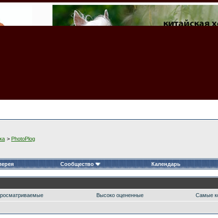
ка
>
PhotoPlog
лерея
Сообщество
Календарь
росматриваемые
Высоко оцененные
Самые к