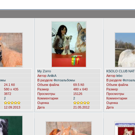
My Zorro
KSOLO CLUB NA
Автор
AnlikA
Автор
lebo
омы
В разделе
Фотоальбомы
В разделе
Фотоал
24.1 Кб
Объем файла
69.5 Кб
Объем файла
580 x 435
Размер
480 x 640
Размер
3872
Просмотры
15126
Просмотры
2
Комментарии
2
Комментарии
Оценка
Оценка
12.09.2013
Дата
21.05.2012
Дата