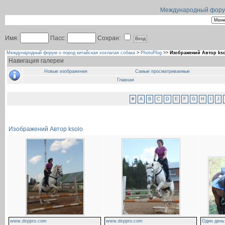
Международный форум 
Имя:
Пасс:
Сохран:
Международный форум о пород китайская хохлатая собака
>
PhotoPlog
>>
Изображений Автор ks
Навигация галереи
Новые изображения
Самые просматриваемые
Главная
#
A
B
C
D
E
F
G
H
I
J
Изображений Автор ksolo
www.dxppro.com
www.dxppro.com
Один ден