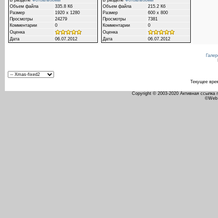
В разделе
Фотоальбомы
В разделе
Фотоальбомы
Объем файла
335.8 Кб
Объем файла
215.2 Кб
Размер
1920 x 1280
Размер
600 x 800
Просмотры
24279
Просмотры
7381
Комментарии
0
Комментарии
0
Оценка
Оценка
Дата
06.07.2012
Дата
06.07.2012
Галер
Текущее вре
Copyright © 2003-2020 Активная ссылка
©Web 