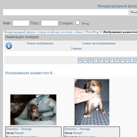
Международный форум 
Имя:
Пасс:
Сохран:
Международный форум о пород китайская хохлатая собака
>
PhotoPlog
>>
Изображения разместил 
Навигация галереи
Новые изображения
Самые просматриваемые
Главная
#
A
B
C
D
E
F
G
H
I
J
Изображения разместил N...
Densetsu - Легенда
Densetsu - Легенда
Автор
Nataell
Автор
Nataell