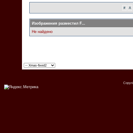
#
A
Изображения разместил F...
Не найдено
Copyr