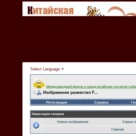
Select Language
▼
Международный форум о пород китайская хохлатая соба
Изображения разместил F...
Регистрация
Справка
Га
Навигация галереи
Новые изображения
Самые п
Главная