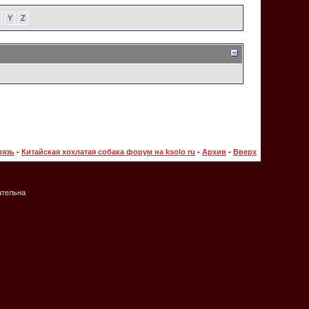
Y
Z
вязь
-
Китайская хохлатая собака форум на ksolo ru
-
Архив
-
Вверх
ательна