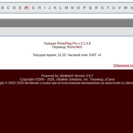
B
C
D
E
[
F
]
G
H
I
J
K
L
M
N
O
P
Q
R
S
T
U
V
W
X
Галерея PhotoPlog Pro v.2.1.4.8
Перевод:
Romchik®
Текущее время:
11:15
. Часовой пояс GMT +4.
Обратная с
Powered by vBulletin® Version 3.8.7
Copyright ©2000 - 2026, vBulletin Solutions, Inc. Перевод:
zCarot
ight © 2003-2020 Активная ссылка при использовании материалов на www.ksolo.ru обяз