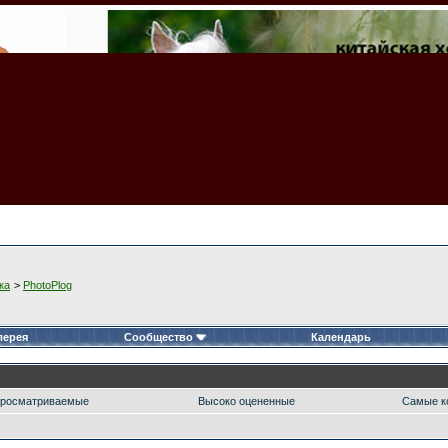
ка
>
PhotoPlog
лерея
Сообщество
Календарь
росматриваемые
Высоко оцененные
Самые к