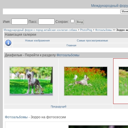
Международный форум 
Имя:
Пасс:
Сохран:
Международный форум о пород китайская хохлатая собака
>
PhotoPlog
>
Фотоальбомы
>>
Зорро н
Навигация галереи
Новые изображения
Самые просматриваемые
Главная
Диафильм - Перейти к разделу
Фотоальбомы
Предыдущий
Фотоальбомы
- Зорро на фотосессии