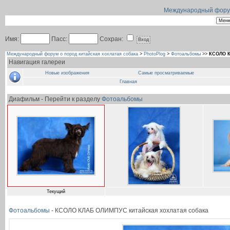
Международный форум 
Имя:
Пасс:
Сохран:
Международный форум о пород китайская хохлатая собака
>
PhotoPlog
>
Фотоальбомы
>>
КСОЛО К
Навигация галереи
Новые изображения
Самые просматриваемые
Главная
Диафильм - Перейти к разделу
Фотоальбомы
Текущий
Фотоальбомы
- КСОЛО КЛАБ ОЛИМПУС китайская хохлатая собака