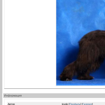
Информация
Автор
ksolo [
Профиль
] [
Галерея
]