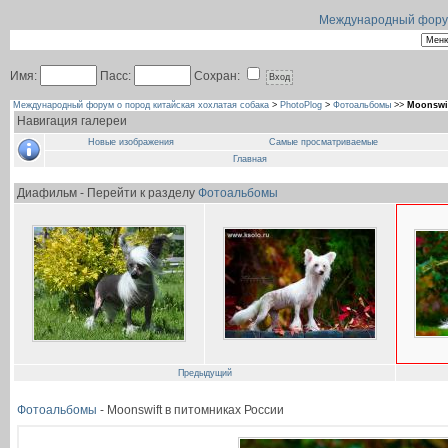
Международный форум 
Имя:
Пасс:
Сохран:
Международный форум о пород китайская хохлатая собака
>
PhotoPlog
>
Фотоальбомы
>>
Moonswi
Навигация галереи
Новые изображения
Самые просматриваемые
Главная
Диафильм - Перейти к разделу
Фотоальбомы
Предыдущий
Фотоальбомы
- Moonswift в питомниках России