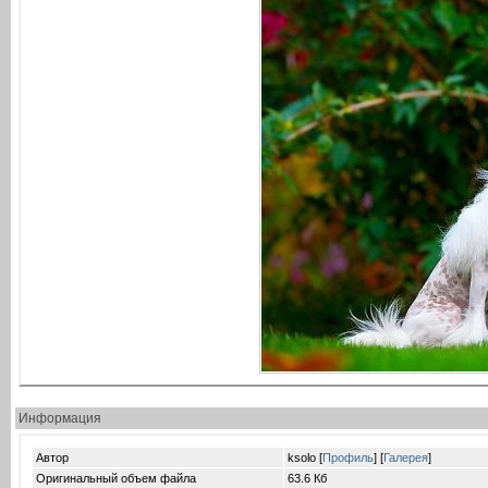
Информация
Автор
ksolo [
Профиль
] [
Галерея
]
Оригинальный объем файла
63.6 Кб