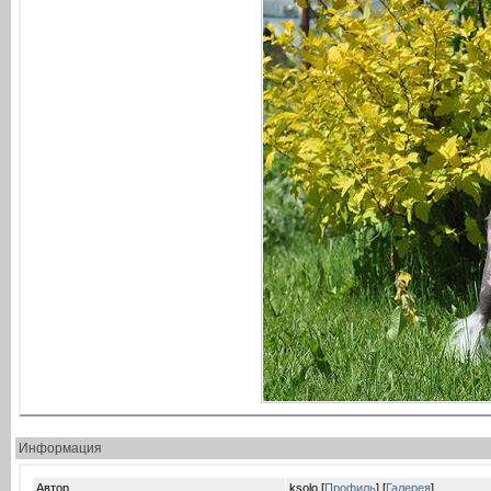
Информация
Автор
ksolo [
Профиль
] [
Галерея
]