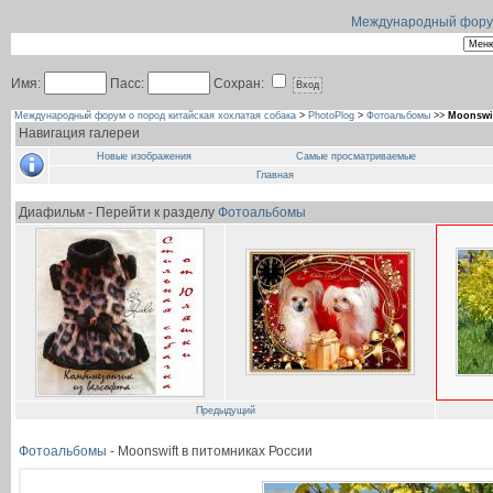
Международный форум 
Имя:
Пасс:
Сохран:
Международный форум о пород китайская хохлатая собака
>
PhotoPlog
>
Фотоальбомы
>>
Moonswi
Навигация галереи
Новые изображения
Самые просматриваемые
Главная
Диафильм - Перейти к разделу
Фотоальбомы
Предыдущий
Фотоальбомы
- Moonswift в питомниках России