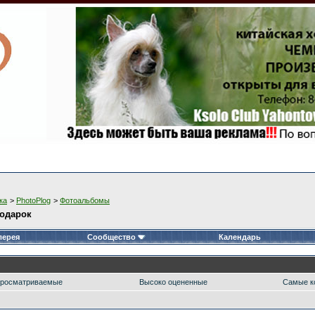
ка
>
PhotoPlog
>
Фотоальбомы
подарок
лерея
Сообщество
Календарь
росматриваемые
Высоко оцененные
Самые к