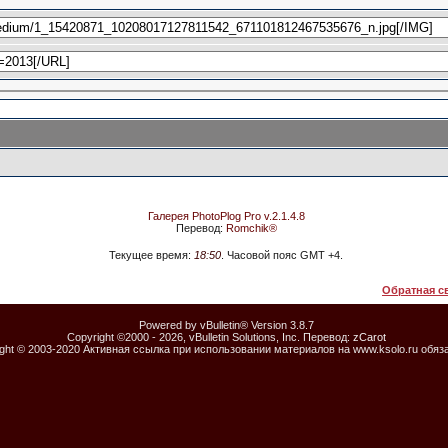
Галерея PhotoPlog Pro v.2.1.4.8
Перевод:
Romchik®
Текущее время:
18:50
. Часовой пояс GMT +4.
Обратная с
Powered by vBulletin® Version 3.8.7
Copyright ©2000 - 2026, vBulletin Solutions, Inc. Перевод:
zCarot
ight © 2003-2020 Активная ссылка при использовании материалов на www.ksolo.ru обяз