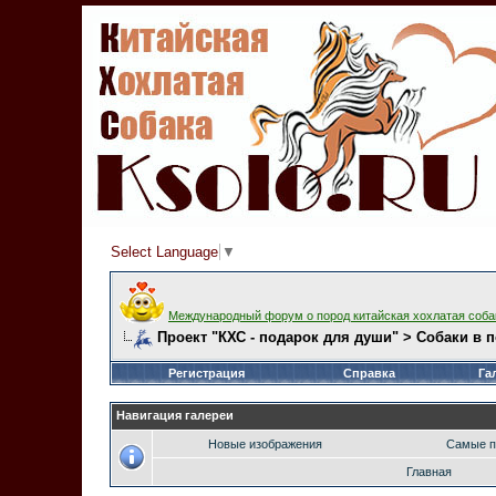
Select Language
▼
Международный форум о пород китайская хохлатая соба
Проект "КХС - подарок для души" > Собаки в 
Регистрация
Справка
Га
Навигация галереи
Новые изображения
Самые п
Главная