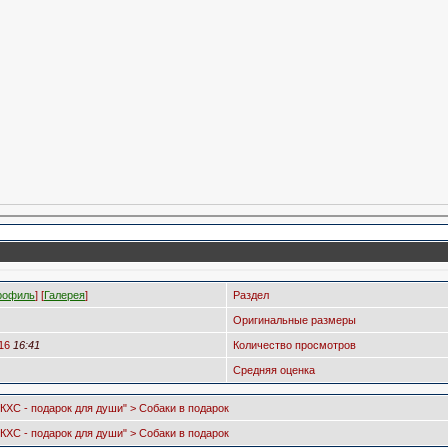
рофиль
] [
Галерея
]
Раздел
Оригинальные размеры
016
16:41
Количество просмотров
Средняя оценка
"КХС - подарок для души" > Собаки в подарок
"КХС - подарок для души" > Собаки в подарок