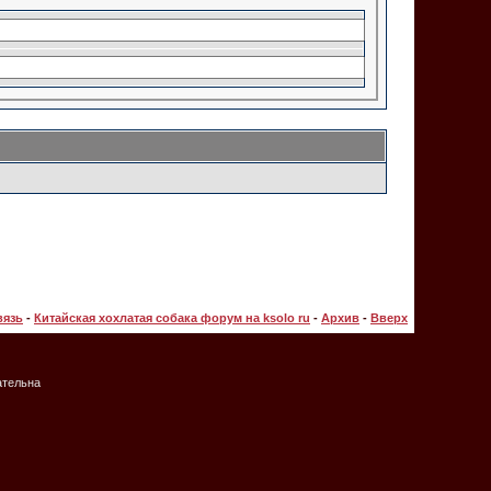
вязь
-
Китайская хохлатая собака форум на ksolo ru
-
Архив
-
Вверх
ательна