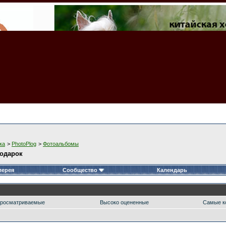
ка
>
PhotoPlog
>
Фотоальбомы
подарок
лерея
Сообщество
Календарь
росматриваемые
Высоко оцененные
Самые к