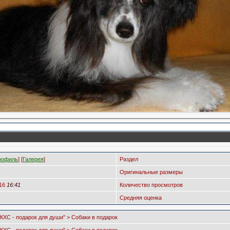
рофиль
] [
Галерея
]
Раздел
Оригинальные размеры
016
16:41
Количество просмотров
Средняя оценка
"КХС - подарок для души" > Собаки в подарок