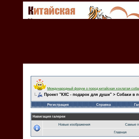
Международный форум о пород китайская хохлатая соба
Проект "КХС - подарок для души" > Собаки в 
Регистрация
Справка
Га
Навигация галереи
Новые изображения
Самые п
Главная