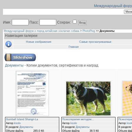
Международный форум 
Имя:
Пасс:
Сохран:
Международный форум о пород китайская хохлатая собака
>
PhotoPlog
>>
Документы
Навигация галереи
Новые изображения
Самые просматриваемые
Главная
Документы
- Копии документов, сертификатов и наград.
Gumball Island Shangri-La
Психотерапия методом...
Психотера
Автор
ksolo
Автор
ksolo
Автор
ksol
В разделе
Документы
В разделе
Документы
В разделе
Объем файла
285.0 Кб
Объем файла
38.5 Кб
Объем фа