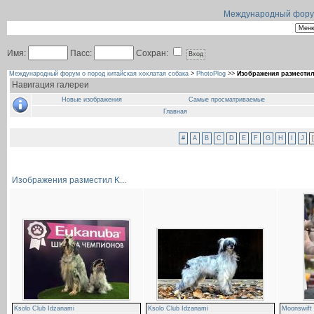
Международный форум 
Имя:
Пасс:
Сохран:
Международный форум о пород китайская хохлатая собака
>
PhotoPlog
>>
Изображения разместил 
Навигация галереи
Новые изображения
Самые просматриваемые
Главная
#
A
B
C
D
E
F
G
H
I
J
[
Изображения разместил K...
Ksolo Club Idzanami
Ksolo Club Idzanami
Moonswift