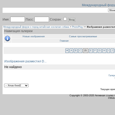
Международный форум 
Имя:
Пасс:
Сохран:
Международный форум о пород китайская хохлатая собака
>
PhotoPlog
>>
Изображения разместил 
Навигация галереи
Новые изображения
Самые просматриваемые
Главная
#
A
B
C
[
D
]
E
F
G
H
I
J
Изображения разместил D...
Не найдено
Галер
Текущее вре
Copyright © 2003-2020 Активная ссылка
©Web 