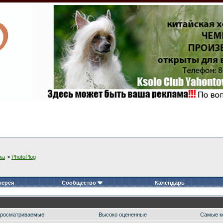
ка
>
PhotoPlog
лерея
Сообщество
Календарь
росматриваемые
Высоко оцененные
Самые к