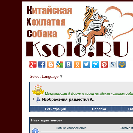
Select Language
▼
Международный форум о пород китайская хохлатая соба
Изображения разместил #...
Регистрация
Справка
Га
Навигация галереи
Новые изображения
Самые п