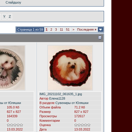
Слайдшоу
Y
Z
Страница 1 из 59
1
2
3
11
51
>
Последняя
»
IMG_20211102_061635_1.jpg
Автор
Елена1128
ры от Юляшки
В разделе
Сувениры от Юляшки
105.0 Кб
Объем файла
71.2 Кб
827 x 827
Размер
827 x 827
164339
Просмотры
172617
0
Комментарии
0
Оценка
13.03.2022
Дата
13.03.2022