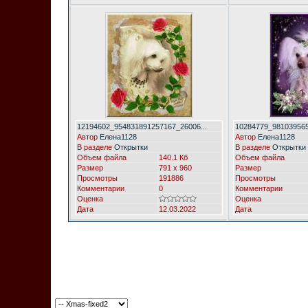
12194602_954831891257167_26006...
10284779_981039565
Автор
Елена1128
Автор
Елена1128
В разделе
Открытки
В разделе
Открытки
Объем файла
140.1 Кб
Объем файла
Размер
791 x 960
Размер
Просмотры
191886
Просмотры
Комментарии
0
Комментарии
Оценка
Оценка
Дата
12.03.2022
Дата