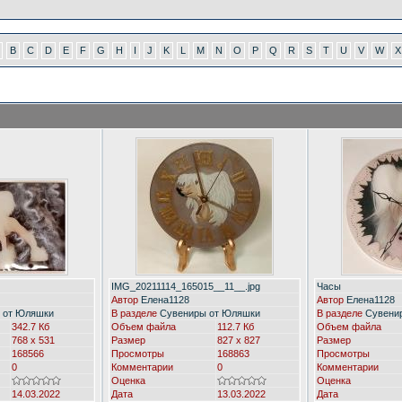
B
C
D
E
F
G
H
I
J
K
L
M
N
O
P
Q
R
S
T
U
V
W
X
IMG_20211114_165015__11__.jpg
Часы
Автор
Елена1128
Автор
Елена1128
 от Юляшки
В разделе
Сувениры от Юляшки
В разделе
Сувени
342.7 Кб
Объем файла
112.7 Кб
Объем файла
768 x 531
Размер
827 x 827
Размер
168566
Просмотры
168863
Просмотры
0
Комментарии
0
Комментарии
Оценка
Оценка
14.03.2022
Дата
13.03.2022
Дата