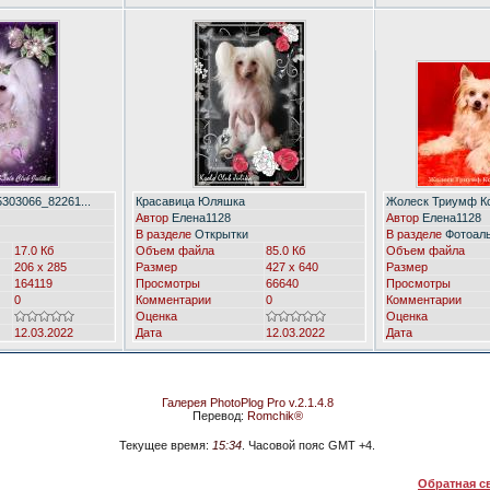
303066_82261...
Красавица Юляшка
Жолеск Триумф К
Автор
Елена1128
Автор
Елена1128
В разделе
Открытки
В разделе
Фотоал
17.0 Кб
Объем файла
85.0 Кб
Объем файла
206 x 285
Размер
427 x 640
Размер
164119
Просмотры
66640
Просмотры
0
Комментарии
0
Комментарии
Оценка
Оценка
12.03.2022
Дата
12.03.2022
Дата
Галерея PhotoPlog Pro v.2.1.4.8
Перевод:
Romchik®
Текущее время:
15:34
. Часовой пояс GMT +4.
Обратная с