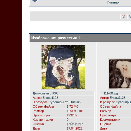
Главная
[
#
]
A
Изображения разместил #...
Джинсовка с КХС
__111-00.jpg
Автор
Елена1128
Автор
Елена1128
В разделе
Сувениры от Юляшки
В разделе
Сувениры
Объем файла
1.72 Мб
Объем файла
Размер
1181 x 1181
Размер
Просмотры
193282
Просмотры
Комментарии
0
Комментарии
Оценка
Оценка
Дата
17.04.2022
Дата