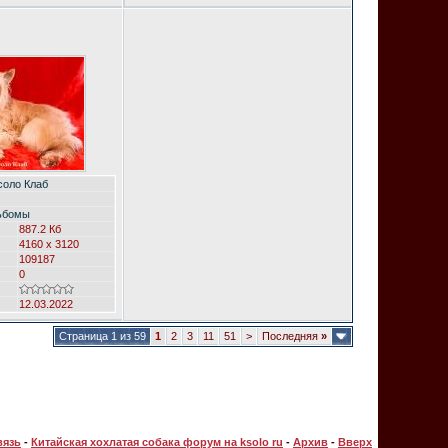
соло Клаб
ьбомы
887.2 Кб
4160 x 3120
109187
0
12.03.2022
Страница 1 из 59
1
2
3
11
51
>
Последняя
»
вязь
-
Китайская хохлатая собака форум на ksolo ru
-
Архив
-
Вверх