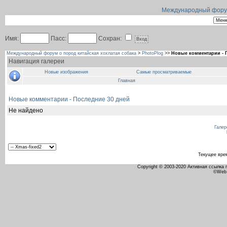
Международный форум 
Имя:
Пасс:
Сохран:
Международный форум о пород китайская хохлатая собака
>
PhotoPlog
>>
Новые комментарии - 
Навигация галереи
Новые изображения
Самые просматриваемые
Главная
Новые комментарии - Последние 30 дней
Не найдено
Галер
Текущее вре
Copyright © 2003-2020 Активная ссылка
©Web 