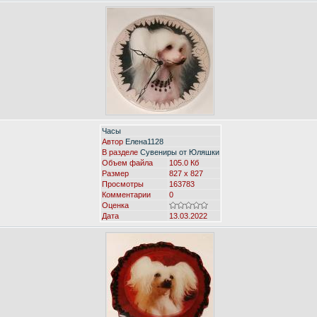
Часы
Автор
Елена1128
В разделе
Сувениры от Юляшки
Объем файла
105.0 Кб
Размер
827 x 827
Просмотры
163783
Комментарии
0
Оценка
Дата
13.03.2022