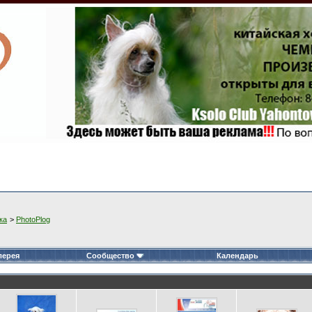
ка
>
PhotoPlog
лерея
Сообщество
Календарь