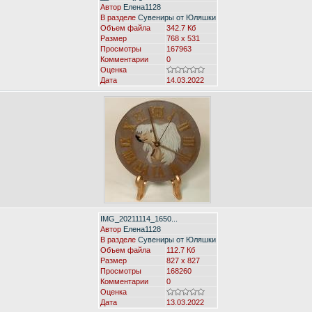
Автор
Елена1128
В разделе
Сувениры от Юляшки
Объем файла
342.7 Кб
Размер
768 x 531
Просмотры
167963
Комментарии
0
Оценка
Дата
14.03.2022
IMG_20211114_1650...
Автор
Елена1128
В разделе
Сувениры от Юляшки
Объем файла
112.7 Кб
Размер
827 x 827
Просмотры
168260
Комментарии
0
Оценка
Дата
13.03.2022