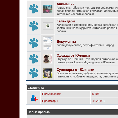
Анимашки
Анимэ с китайскими хохлатыми собаками. А
собак породы китайская хохлатая. Движущи
китайские хохлатые собаки.
Календари
Календари с изображением собак китайская 
карманных календариках. Авторские работы
собака.
Документы
Копии документов, сертификатов и наград.
Одежда от Юляшки
Одежда от Юляшки - это модная авторская 
питомцев от Елены Медведевой и Юляшки.
Сувениры от Юляшки
Все милое, нежное, доброе сделанное для ва
питомцев с любовью, на радость, счастье и
Статистика
Пользователи
6,405
Просмотры
4,929,921
Новые превью