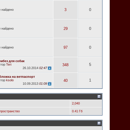
3
0
 найдено
29
0
 найдено
97
0
 найдено
омбез для собак
5
втор
Teri
348
26.10.2014
02:47
бложка на ветпаспорт
1
втор
ksolo
40
10.09.2013
01:09
2,040
пространство
0.41 Гб