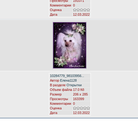
Просмотры
191071
Комментарии
0
Оценка
Дата
12.03.2022
10284779_98103956...
Автор
Елена1128
В разделе
Открытки
Объем файла
17.0 Кб
Размер
206 x 285
Просмотры
163399
Комментарии
0
Оценка
Дата
12.03.2022