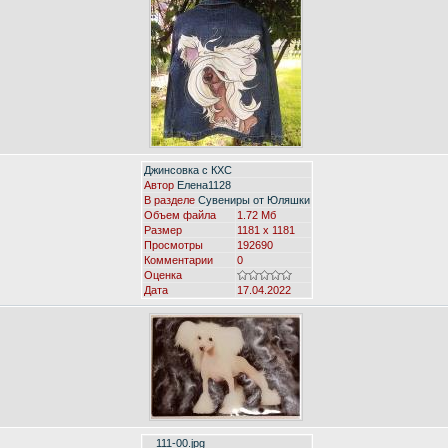
Джинсовка с КХС
Автор
Елена1128
В разделе
Сувениры от Юляшки
Объем файла
1.72 Мб
Размер
1181 x 1181
Просмотры
192690
Комментарии
0
Оценка
Дата
17.04.2022
__111-00.jpg