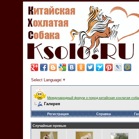
Select Language
▼
Международный форум о пород китайская хохлатая соба
Галерея
Регистрация
Справка
Га
Случайные превью