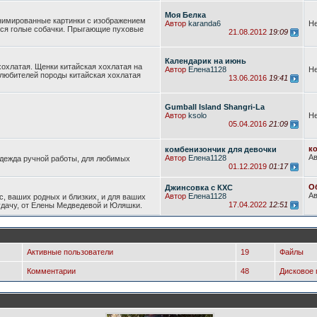
Моя Белка
нимированные картинки с изображением
Автор
karanda6
Не
еся голые собачки. Прыгающие пуховые
21.08.2012
19:09
Календарик на июнь
хохлатая. Щенки китайская хохлатая на
Автор
Елена1128
Не
 любителей породы китайская хохлатая
13.06.2016
19:41
Gumball Island Shangri-La
Автор
ksolo
Не
05.04.2016
21:09
к
комбенизончик для девочки
А
Автор
Елена1128
одежда ручной работы, для любимых
01.12.2019
01:17
О
Джинсовка с КХС
А
Автор
Елена1128
с, ваших родных и близких, и для ваших
17.04.2022
12:51
 удачу, от Елены Медведевой и Юляшки.
Активные пользователи
19
Файлы
Комментарии
48
Дисковое 