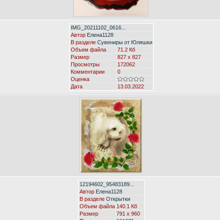
IMG_20211102_0616...
Автор
Елена1128
В разделе
Сувениры от Юляшки
Объем файла
71.2 Кб
Размер
827 x 827
Просмотры
172062
Комментарии
0
Оценка
Дата
13.03.2022
12194602_95483189...
Автор
Елена1128
В разделе
Открытки
Объем файла
140.1 Кб
Размер
791 x 960