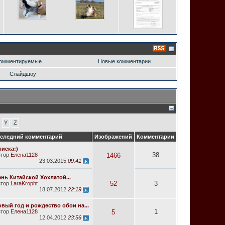
омментируемые
Новые комментарии
Слайдшоу
Y
Z
следний комментарий
Изображений
Комментарии
иска:)
38
втор
Елена1128
1466
23.03.2015
09:41
нь Китайской Хохлатой...
52
3
втор
LaraKropht
18.07.2012
22:19
вый год и рождество обои на...
1
втор
Елена1128
5
12.04.2012
23:56