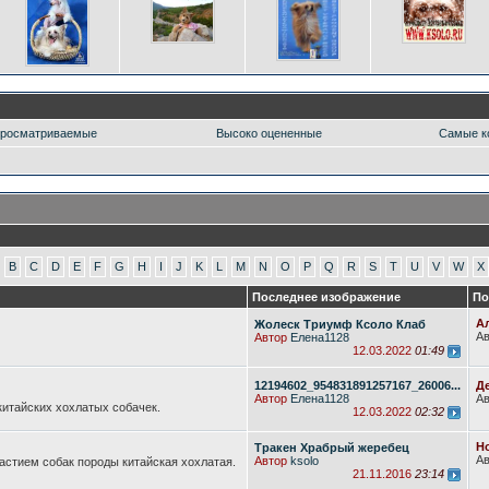
росматриваемые
Высоко оцененные
Самые к
B
C
D
E
F
G
H
I
J
K
L
M
N
O
P
Q
R
S
T
U
V
W
X
Последнее изображение
По
Ал
Жолеск Триумф Ксоло Клаб
А
Автор
Елена1128
12.03.2022
01:49
12194602_954831891257167_26006...
Де
Автор
Елена1128
А
итайских хохлатых собачек.
12.03.2022
02:32
Но
Тракен Храбрый жеребец
А
Автор
ksolo
частием собак породы китайская хохлатая.
21.11.2016
23:14