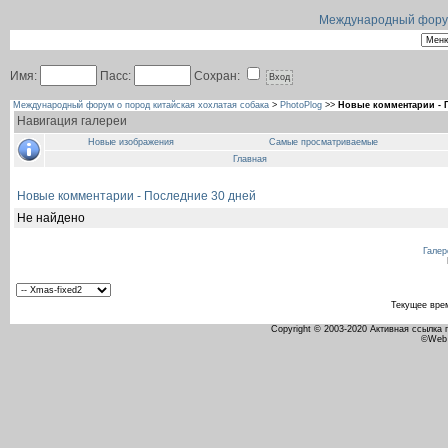
Международный форум 
Имя:
Пасс:
Сохран:
Международный форум о пород китайская хохлатая собака
>
PhotoPlog
>>
Новые комментарии - 
Навигация галереи
Новые изображения
Самые просматриваемые
Главная
Новые комментарии - Последние 30 дней
Не найдено
Галер
Текущее вре
Copyright © 2003-2020 Активная ссылка
©Web 