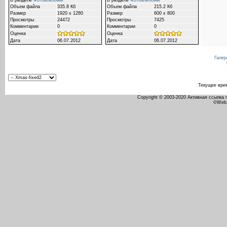
В разделе
Фотоальбомы
В разделе
Фотоальбомы
Объем файла
335.8 Кб
Объем файла
215.2 Кб
Размер
1920 x 1280
Размер
600 x 800
Просмотры
24472
Просмотры
7425
Комментарии
0
Комментарии
0
Оценка
Оценка
Дата
06.07.2012
Дата
06.07.2012
Галер
Текущее вре
Copyright © 2003-2020 Активная ссылка
©Web 