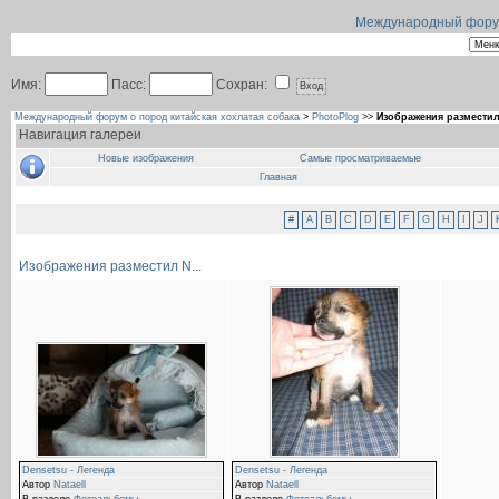
Международный форум 
Имя:
Пасс:
Сохран:
Международный форум о пород китайская хохлатая собака
>
PhotoPlog
>>
Изображения разместил 
Навигация галереи
Новые изображения
Самые просматриваемые
Главная
#
A
B
C
D
E
F
G
H
I
J
Изображения разместил N...
Densetsu - Легенда
Densetsu - Легенда
Автор
Nataell
Автор
Nataell