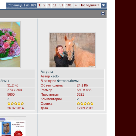
Страница 1 из 163
1
2
3
11
51
101
>
Последняя
»
Августа
Автор
ksolo
ьбомы
В разделе
Фотоальбомы
31.2 Кб
Объем файла
24.1 Кб
273 x 364
Размер
580 x 435
5600
Просмотры
3821
2
Комментарии
2
Оценка
26.02.2014
Дата
12.09.2013