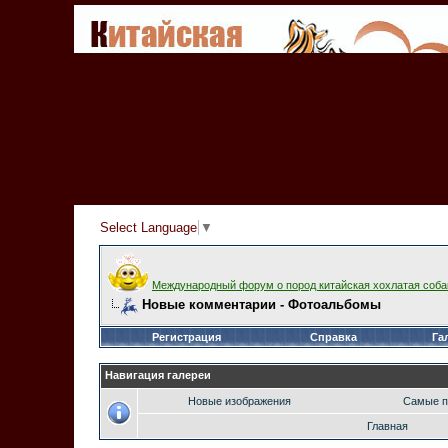
Select Language
▼
Международный форум о пород китайская хохлатая соба
Новые комментарии - Фотоальбомы
Регистрация
Справка
Га
Навигация галереи
Новые изображения
Самые п
Главная