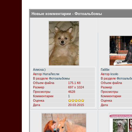
Новые комментарии - Фотоальбомы
Алиска:)
Габби
Автор
НатаЛесли
Автор
ksolo
В разделе
Фотоальбомы
В разделе
Фотоальб
Объем файла
175.1 Кб
Объем файла
Размер
697 x 1024
Размер
Просмотры
4628
Просмотры
Комментарии
1
Комментарии
Оценка
Оценка
Дата
20.03.2015
Дата