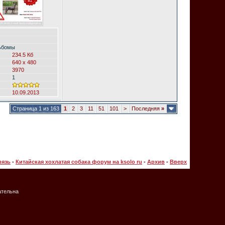
ьбомы
234.5 Кб
640 x 480
3970
1
10.09.2013
Страница 1 из 163
1
2
3
11
51
101
>
Последняя
»
вязь
-
Китайская хохлатая собака форум на ksolo ru
-
Архив
-
Вверх
ательна