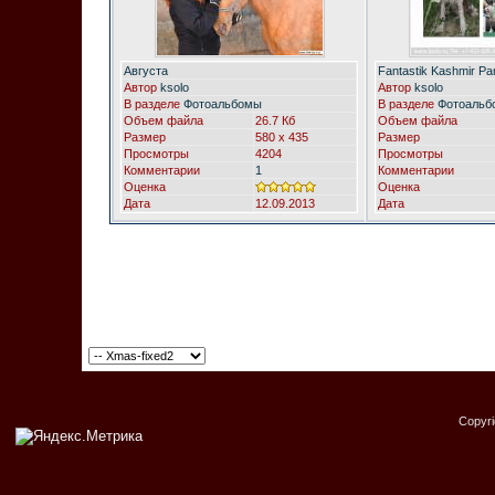
Августа
Fantastik Kashmir Pam
Автор
ksolo
Автор
ksolo
В разделе
Фотоальбомы
В разделе
Фотоальб
Объем файла
26.7 Кб
Объем файла
Размер
580 x 435
Размер
Просмотры
4204
Просмотры
Комментарии
1
Комментарии
Оценка
Оценка
Дата
12.09.2013
Дата
Copyr