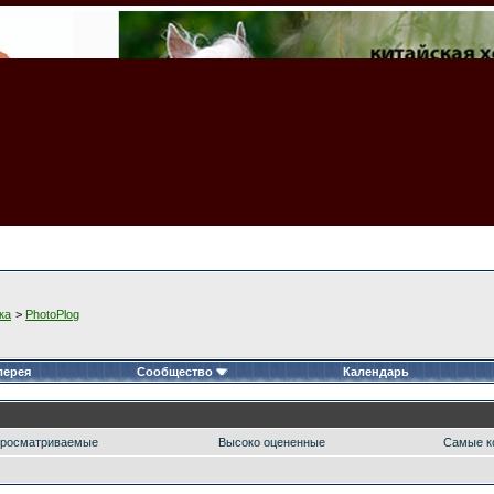
ка
>
PhotoPlog
лерея
Сообщество
Календарь
росматриваемые
Высоко оцененные
Самые к