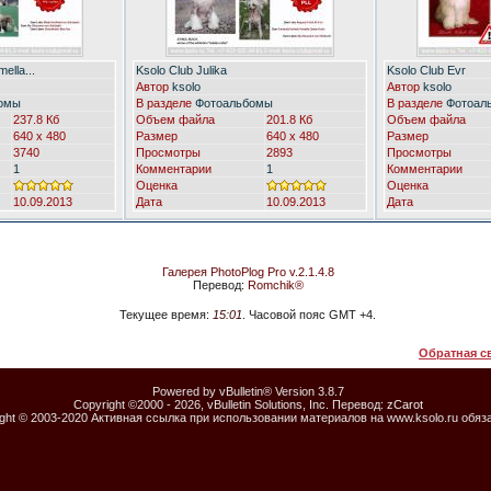
ella...
Ksolo Club Julika
Ksolo Club Evr
Автор
ksolo
Автор
ksolo
омы
В разделе
Фотоальбомы
В разделе
Фотоал
237.8 Кб
Объем файла
201.8 Кб
Объем файла
640 x 480
Размер
640 x 480
Размер
3740
Просмотры
2893
Просмотры
1
Комментарии
1
Комментарии
Оценка
Оценка
10.09.2013
Дата
10.09.2013
Дата
Галерея PhotoPlog Pro v.2.1.4.8
Перевод:
Romchik®
Текущее время:
15:01
. Часовой пояс GMT +4.
Обратная с
Powered by vBulletin® Version 3.8.7
Copyright ©2000 - 2026, vBulletin Solutions, Inc. Перевод:
zCarot
ight © 2003-2020 Активная ссылка при использовании материалов на www.ksolo.ru обяз