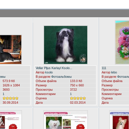
Vellar Pljus Karlayl Ksolo...
111
Автор
ksolo
Автор
lebo
омы
В разделе
Фотоальбомы
В разделе
Фотоал
573.9 Кб
Объем файла
133.0 Кб
Объем файла
1626 x 1084
Размер
750 x 660
Размер
3693
Просмотры
3722
Просмотры
1
Комментарии
1
Комментарии
Оценка
Оценка
30.09.2014
Дата
02.03.2014
Дата