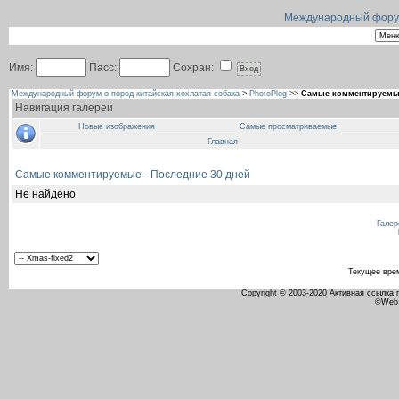
Международный форум 
Имя:
Пасс:
Сохран:
Международный форум о пород китайская хохлатая собака
>
PhotoPlog
>>
Самые комментируемые
Навигация галереи
Новые изображения
Самые просматриваемые
Главная
Самые комментируемые - Последние 30 дней
Не найдено
Галер
Текущее вре
Copyright © 2003-2020 Активная ссылка
©Web 