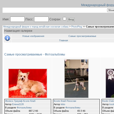
Международный форум 
Имя:
Пасс:
Сохран:
Международный форум о пород китайская хохлатая собака
>
PhotoPlog
>>
Самые просматриваем
Навигация галереи
Новые изображения
Самые просматриваемые
Главная
Самые просматриваемые - Фотоальбомы
Жолеск Триумф Ксоло Клаб
Ксоло Клаб Ренэсми
Ksolo Club
Автор
Елена1128
Автор
lebo
Автор
ksol
В разделе
Фотоальбомы
В разделе
Фотоальбомы
В разделе
Объем файла
887.2 Кб
Объем файла
65.5 Кб
Объем фа