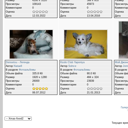
Размер
4160 x 3120
Размер
588 x 953
Размер
Просмотры
109143
Просмотры
45973
Просмотр
Комментарии
0
Комментарии
0
Комментар
Оценка
Оценка
Оценка
Дата
12.03.2022
Дата
13.04.2016
Дата
Densetsu - Легенда
Ksolo Club Yaponiya
Мой Джон
Автор
Nataell
Автор
Solnce
Автор
Jonn
В разделе
Фотоальбомы
В разделе
Фотоальбомы
В разделе
Объем файла
335.8 Кб
Объем файла
90.0 Кб
Объем фа
Размер
1920 x 1280
Размер
484 x 324
Размер
Просмотры
26000
Просмотры
23939
Просмотр
Комментарии
0
Комментарии
0
Комментар
Оценка
Оценка
Оценка
Дата
06.07.2012
Дата
21.01.2013
Дата
Галер
Текущее вре