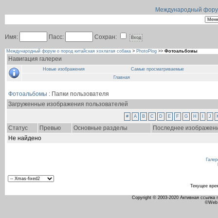
Международный форум 
Имя:
Пасс:
Сохран:
Международный форум о пород китайская хохлатая собака
>
PhotoPlog
>>
Фотоальбомы
Навигация галереи
Новые изображения
Самые просматриваемые
Главная
Фотоальбомы
: Папки пользователя
Загруженные изображения пользователей
#
A
B
C
D
E
F
G
H
I
J
Статус
Превью
Основные разделы
Последнее изображен
Не найдено
Галер
Текущее вре
Copyright © 2003-2020 Активная ссылка
©Web 