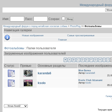
Международный форум 
Имя:
Пасс:
Сохран:
Международный форум о пород китайская хохлатая собака
>
PhotoPlog
>>
Фотоальбомы
Навигация галереи
Новые изображения
Самые просматриваемые
Главная
Фотоальбомы
: Папки пользователя
Загруженные изображения пользователей
#
A
B
C
D
E
F
G
H
I
J
[
Статус
Превью
Основные разделы
Последнее изображен
Моя Белка
karanda6
Автор
karanda6
21.
Ksolo Club Idzanami
ksolo
Автор
ksolo
05.
Галер
Текущее вре