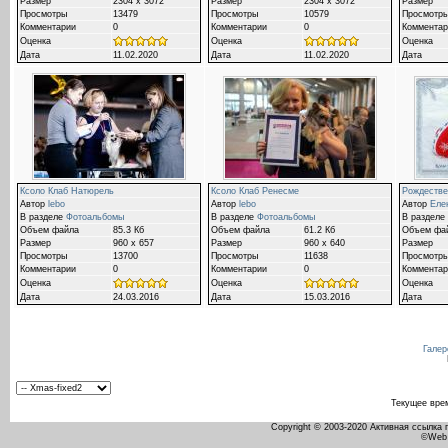
Размер
2304 x 3072
Размер
2304 x 3072
Размер
Просмотры
13479
Просмотры
10579
Просмотр
Комментарии
0
Комментарии
0
Комментар
Оценка
Оценка
Оценка
Дата
11.02.2020
Дата
11.02.2020
Дата
Ксоло Клаб Натюрель
Ксоло Клаб Ренесме
Рождестве
Автор
lebo
Автор
lebo
Автор
Еле
В разделе
Фотоальбомы
В разделе
Фотоальбомы
В разделе
Объем файла
85.3 Кб
Объем файла
61.2 Кб
Объем фа
Размер
960 x 657
Размер
960 x 640
Размер
Просмотры
13700
Просмотры
11638
Просмотр
Комментарии
0
Комментарии
0
Комментар
Оценка
Оценка
Оценка
Дата
24.03.2016
Дата
15.03.2016
Дата
Галер
Текущее вре
Copyright © 2003-2020 Активная ссылка
©Web 