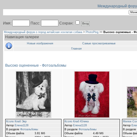
Международный форум 
Имя:
Пасс:
Сохран:
Международный форум о пород китайская хохлатая собака
>
PhotoPlog
>>
Высоко оцененные - 
Навигация галереи
Новые изображения
Самые просматриваемые
Главная
Высоко оцененные - Фотоальбомы
Ксоло Клаб Эвр
Ксоло Клаб Юлика
Милое Со
Автор
Елена1128
Автор
Елена1128
Автор
Еле
В разделе
Фотоальбомы
В разделе
Фотоальбомы
В разделе
Объем файла
3.81 Мб
Объем файла
4.49 Мб
Объем фа