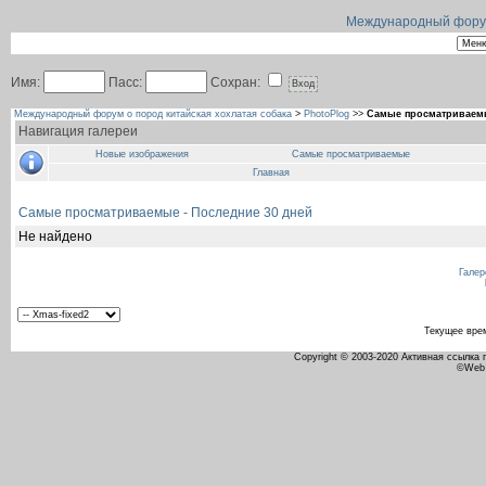
Международный форум 
Имя:
Пасс:
Сохран:
Международный форум о пород китайская хохлатая собака
>
PhotoPlog
>>
Самые просматриваемы
Навигация галереи
Новые изображения
Самые просматриваемые
Главная
Самые просматриваемые - Последние 30 дней
Не найдено
Галер
Текущее вре
Copyright © 2003-2020 Активная ссылка
©Web 