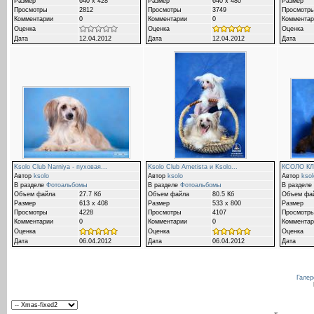
Размер
640 x 428
Размер
640 x 480
Размер
Просмотры
2812
Просмотры
3749
Просмотр
Комментарии
0
Комментарии
0
Комментар
Оценка
Оценка
Оценка
Дата
12.04.2012
Дата
12.04.2012
Дата
Ksolo Club Narniya - пуховая...
Ksolo Club Ametista и Ksolo...
КСОЛО КЛ
Автор
ksolo
Автор
ksolo
Автор
ksol
В разделе
Фотоальбомы
В разделе
Фотоальбомы
В разделе
Объем файла
27.7 Кб
Объем файла
80.5 Кб
Объем фа
Размер
613 x 408
Размер
533 x 800
Размер
Просмотры
4228
Просмотры
4107
Просмотр
Комментарии
0
Комментарии
0
Комментар
Оценка
Оценка
Оценка
Дата
06.04.2012
Дата
06.04.2012
Дата
Галер