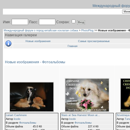
Международный форум 
Имя:
Пасс:
Сохран:
Международный форум о пород китайская хохлатая собака
>
PhotoPlog
>>
Новые изображения -
Навигация галереи
Новые изображения
Самые просматриваемые
Главная
Новые изображения - Фотоальбомы
Lanart Cashmere
Stars at Sea Harvest Moon at...
Szvetnaya 
Автор
ksolo
Автор
ksolo
Автор
Тат
В разделе
Фотоальбомы
В разделе
Фотоальбомы
В разделе
Объем файла
45.0 Кб
Объем файла
227.4 Кб
Объем фа