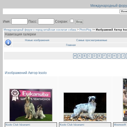
Международный форум 
Имя:
Пасс:
Сохран:
Международный форум о пород китайская хохлатая собака
>
PhotoPlog
>>
Изображений Автор ks
Навигация галереи
Новые изображения
Самые просматриваемые
Главная
#
A
B
C
D
E
F
G
H
I
J
Изображений Автор ksolo
Ksolo Club Idzanami
Ksolo Club Idzanami
Moonswift