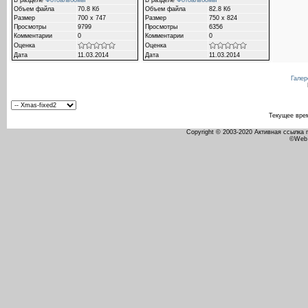
В разделе
Фотоальбомы
В разделе
Фотоальбомы
Объем файла
70.8 Кб
Объем файла
82.8 Кб
Размер
700 x 747
Размер
750 x 824
Просмотры
9799
Просмотры
6356
Комментарии
0
Комментарии
0
Оценка
Оценка
Дата
11.03.2014
Дата
11.03.2014
Галер
Текущее вре
Copyright © 2003-2020 Активная ссылка
©Web 