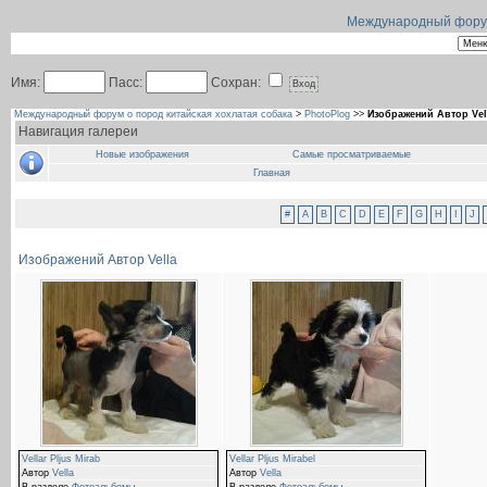
Международный форум 
Имя:
Пасс:
Сохран:
Международный форум о пород китайская хохлатая собака
>
PhotoPlog
>>
Изображений Автор Vel
Навигация галереи
Новые изображения
Самые просматриваемые
Главная
#
A
B
C
D
E
F
G
H
I
J
Изображений Автор Vella
Vellar Pljus Mirab
Vellar Pljus Mirabel
Автор
Vella
Автор
Vella