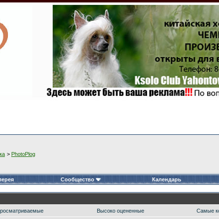
ка
>
PhotoPlog
лерея
Сообщество
Календарь
росматриваемые
Высоко оцененные
Самые к