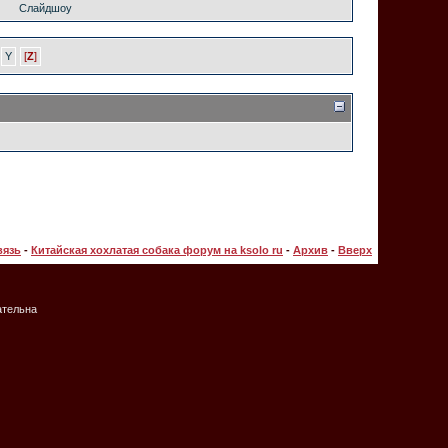
Слайдшоу
Y
[
Z
]
вязь
-
Китайская хохлатая собака форум на ksolo ru
-
Архив
-
Вверх
ательна