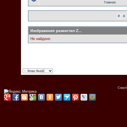
Главная
#
A
Изображения разместил Z...
Не найдено
Copyr