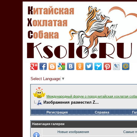
Select Language
▼
Международный форум о пород китайская хохлатая соба
Изображения разместил Z...
Регистрация
Справка
Га
Навигация галереи
Новые изображения
Самые п