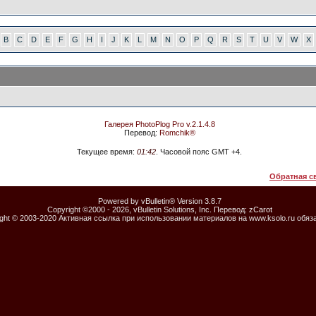
B
C
D
E
F
G
H
I
J
K
L
M
N
O
P
Q
R
S
T
U
V
W
X
Галерея PhotoPlog Pro v.2.1.4.8
Перевод:
Romchik®
Текущее время:
01:42
. Часовой пояс GMT +4.
Обратная с
Powered by vBulletin® Version 3.8.7
Copyright ©2000 - 2026, vBulletin Solutions, Inc. Перевод:
zCarot
ight © 2003-2020 Активная ссылка при использовании материалов на www.ksolo.ru обяз