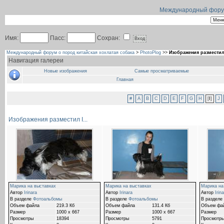
Международный форум 
Имя:
Пасс:
Сохран:
Международный форум о пород китайская хохлатая собака
>
PhotoPlog
>>
Изображения разместил 
Навигация галереи
Новые изображения
Самые просматриваемые
Главная
#
A
B
C
D
E
F
G
H
[
I
]
J
Изображения разместил I...
Марика на выставках
Марика на выставках
Марика на
Автор
Irinara
Автор
Irinara
Автор
Irin
В разделе
Фотоальбомы
В разделе
Фотоальбомы
В разделе
Объем файла
219.3 Кб
Объем файла
131.4 Кб
Объем фа
Размер
1000 x 667
Размер
1000 x 667
Размер
Просмотры
18394
Просмотры
5791
Просмотр