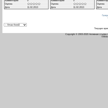
Комментарии
0
Комментарии
0
Комментар
Оценка
Оценка
Оценка
Дата
11.02.2013
Дата
11.02.2013
Дата
Галер
Текущее вре
Copyright © 2003-2020 Активная ссылка
©Web 