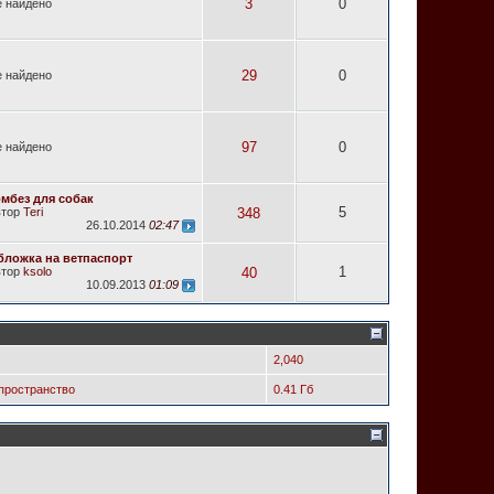
3
0
 найдено
29
0
 найдено
97
0
 найдено
омбез для собак
5
втор
Teri
348
26.10.2014
02:47
бложка на ветпаспорт
1
втор
ksolo
40
10.09.2013
01:09
2,040
пространство
0.41 Гб