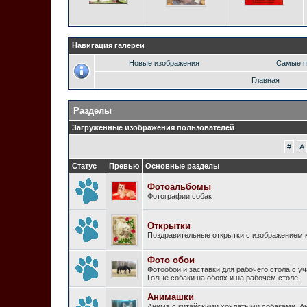
Навигация галереи
Новые изображения
Самые п
Главная
Разделы
Загруженные изображения пользователей
#
A
Статус
Превью
Основные разделы
Фотоальбомы
Фотографии собак
Открытки
Поздравительные открытки с изображением к
Фото обои
Фотообои и заставки для рабочего стола с у
Голые собаки на обоях и на рабочем столе.
Анимашки
Анимэ с китайскими хохлатыми собаками. А