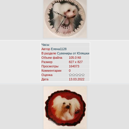
Часы
Автор
Елена1128
В разделе
Сувениры от Юляшки
Объем файла
105.0 Кб
Размер
827 x 827
Просмотры
164073
Комментарии
0
Оценка
Дата
13.03.2022