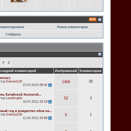
омментируемые
Новые комментарии
Слайдшоу
Y
Z
следний комментарий
Изображений
Комментарии
иска:)
38
втор
Елена1128
1466
23.03.2015
09:41
нь Китайской Хохлатой...
52
3
втор
LaraKropht
18.07.2012
22:19
вый год и рождество обои на...
1
втор
Елена1128
5
12.04.2012
23:56