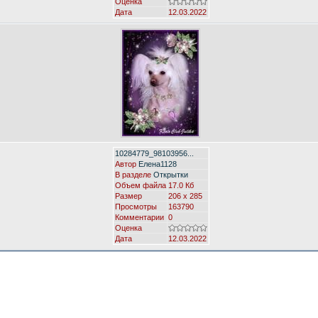
Оценка
Дата
12.03.2022
10284779_98103956...
Автор
Елена1128
В разделе
Открытки
Объем файла
17.0 Кб
Размер
206 x 285
Просмотры
163790
Комментарии
0
Оценка
Дата
12.03.2022