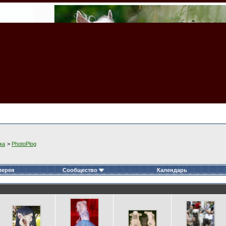
ка
>
PhotoPlog
лерея
Сообщество
Календарь