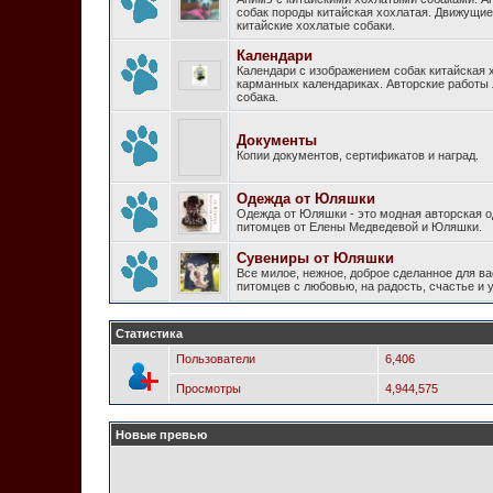
собак породы китайская хохлатая. Движущи
китайские хохлатые собаки.
Календари
Календари с изображением собак китайская 
карманных календариках. Авторские работы
собака.
Документы
Копии документов, сертификатов и наград.
Одежда от Юляшки
Одежда от Юляшки - это модная авторская 
питомцев от Елены Медведевой и Юляшки.
Сувениры от Юляшки
Все милое, нежное, доброе сделанное для ва
питомцев с любовью, на радость, счастье и
Статистика
Пользователи
6,406
Просмотры
4,944,575
Новые превью