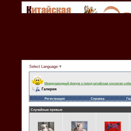
Select Language
▼
Международный форум о пород китайская хохлатая соба
Галерея
Регистрация
Справка
Га
Случайные превью