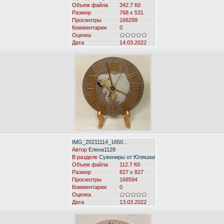
Объем файла
342.7 Кб
Размер
768 x 531
Просмотры
168299
Комментарии
0
Оценка
Дата
14.03.2022
IMG_20211114_1650...
Автор
Елена1128
В разделе
Сувениры от Юляшки
Объем файла
112.7 Кб
Размер
827 x 827
Просмотры
168594
Комментарии
0
Оценка
Дата
13.03.2022