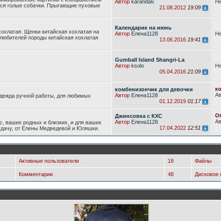
Автор
karanda6
Не
еся голые собачки. Прыгающие пуховые
21.08.2012
19:09
Календарик на июнь
хохлатая. Щенки китайская хохлатая на
Автор
Елена1128
Не
 любителей породы китайская хохлатая
13.06.2016
19:41
Gumball Island Shangri-La
Автор
ksolo
Не
05.04.2016
21:09
к
комбенизончик для девочки
А
Автор
Елена1128
одежда ручной работы, для любимых
01.12.2019
01:17
О
Джинсовка с КХС
А
Автор
Елена1128
с, ваших родных и близких, и для ваших
17.04.2022
12:51
 удачу, от Елены Медведевой и Юляшки.
Активные пользователи
18
Файлы
Комментарии
48
Дисковое 