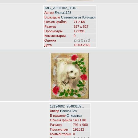
IMG_20211102_0616...
Автор
Елена1128
В разделе
Сувениры от Юляшки
Объем файла
71.2 Кб
Размер
827 x 827
Просмотры
172391
Комментарии
0
Оценка
Дата
13.03.2022
12194602_95483189...
Автор
Елена1128
В разделе
Открытки
Объем файла
140.1 Кб
Размер
791 x 960
Просмотры
191512
Комментарии
0