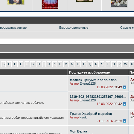
росматриваемые
Высоко оцененные
Самые к
B
C
D
E
F
G
H
I
J
K
L
M
N
O
P
Q
R
S
T
U
V
W
X
Последнее изображение
По
Ал
Жолеск Триумф Ксоло Клаб
А
Автор
Елена1128
12.03.2022
01:49
12194602_954831891257167_26006...
Де
Автор
Елена1128
А
итайских хохлатых собачек.
12.03.2022
02:32
Но
Тракен Храбрый жеребец
А
Автор
ksolo
частием собак породы китайская хохлатая.
21.11.2016
23:14
Моя Белка
нимированные картинки с изображением