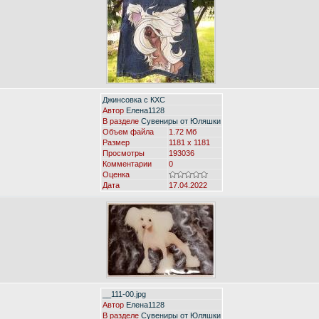
Джинсовка с КХС
Автор
Елена1128
В разделе
Сувениры от Юляшки
Объем файла
1.72 Мб
Размер
1181 x 1181
Просмотры
193036
Комментарии
0
Оценка
Дата
17.04.2022
__111-00.jpg
Автор
Елена1128
В разделе
Сувениры от Юляшки