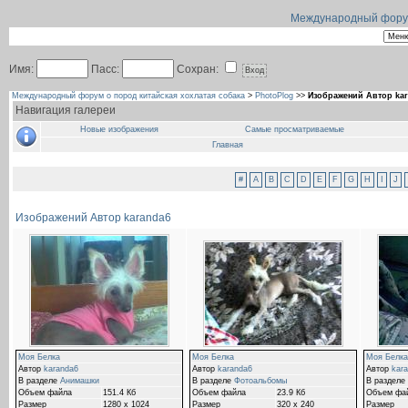
Международный форум 
Имя:
Пасс:
Сохран:
Международный форум о пород китайская хохлатая собака
>
PhotoPlog
>>
Изображений Автор ka
Навигация галереи
Новые изображения
Самые просматриваемые
Главная
#
A
B
C
D
E
F
G
H
I
J
Изображений Автор karanda6
Моя Белка
Моя Белка
Моя Белка
Автор
karanda6
Автор
karanda6
Автор
kar
В разделе
Анимашки
В разделе
Фотоальбомы
В разделе
Объем файла
151.4 Кб
Объем файла
23.9 Кб
Объем фа
Размер
1280 x 1024
Размер
320 x 240
Размер