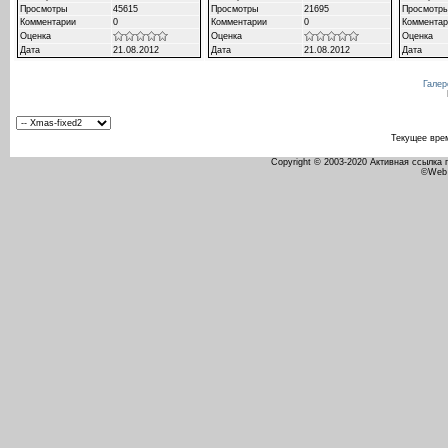
Просмотры
45615
Просмотры
21695
Просмотр
Комментарии
0
Комментарии
0
Комментар
Оценка
Оценка
Оценка
Дата
21.08.2012
Дата
21.08.2012
Дата
Галер
Текущее вре
Copyright © 2003-2020 Активная ссылка
©Web 