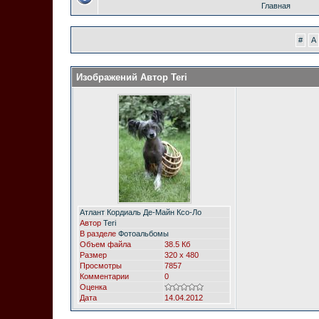
Главная
#
A
Изображений Автор Teri
Атлант Кордиаль Де-Майн Ксо-Ло
Автор
Teri
В разделе
Фотоальбомы
Объем файла
38.5 Кб
Размер
320 x 480
Просмотры
7857
Комментарии
0
Оценка
Дата
14.04.2012