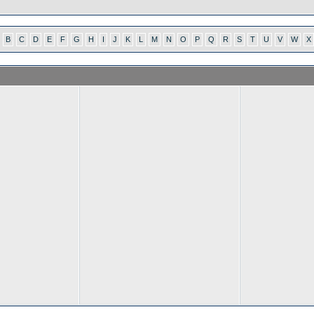
B
C
D
E
F
G
H
I
J
K
L
M
N
O
P
Q
R
S
T
U
V
W
X