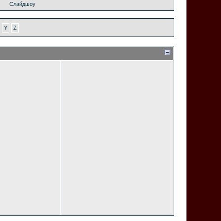
Слайдшоу
Y
Z