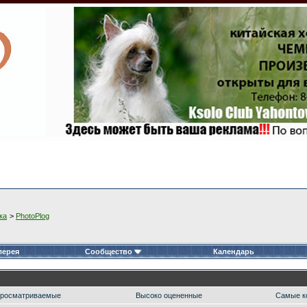
ка
>
PhotoPlog
лерея
Сообщество
Календарь
росматриваемые
Высоко оцененные
Самые к