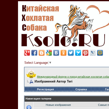
Select Language
▼
Международный форум о пород китайская хохлатая соба
Изображений Автор Teri
Регистрация
Справка
Га
Навигация галереи
Новые изображения
Самые п