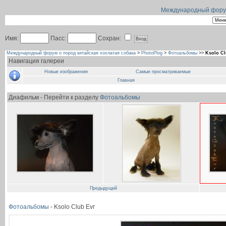
Международный форум 
Имя:
Пасс:
Сохран:
Международный форум о пород китайская хохлатая собака
>
PhotoPlog
>
Фотоальбомы
>>
Ksolo Cl
Навигация галереи
Новые изображения
Самые просматриваемые
Главная
Диафильм - Перейти к разделу
Фотоальбомы
Предыдущий
Фотоальбомы
- Ksolo Club Evr