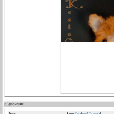
Информация
Автор
ksolo [
Профиль
] [
Галерея
]