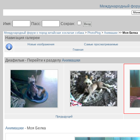
Международный форум 
Имя:
Пасс:
Сохран:
Международный форум о пород китайская хохлатая собака
>
PhotoPlog
>
Анимашки
>>
Моя Белка
Навигация галереи
Новые изображения
Самые просматриваемые
Главная
Диафильм - Перейти к разделу
Анимашки
Предыдущий
Анимашки
- Моя Белка