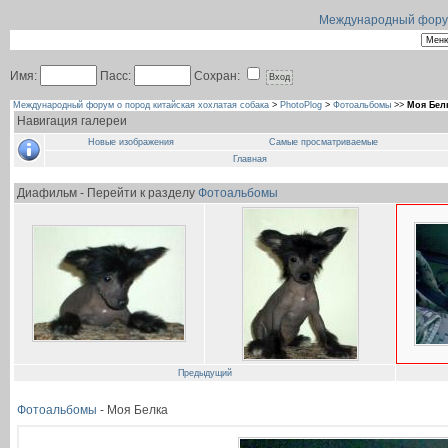
Международный форум 
Имя:
Пасс:
Сохран:
Международный форум о пород китайская хохлатая собака
>
PhotoPlog
>
Фотоальбомы
>>
Моя Бел
Навигация галереи
Новые изображения
Самые просматриваемые
Главная
Диафильм - Перейти к разделу
Фотоальбомы
Предыдущий
Фотоальбомы
- Моя Белка