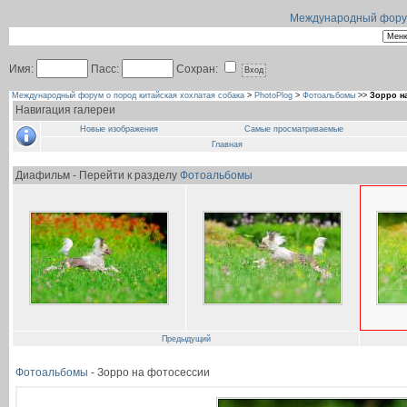
Международный форум 
Имя:
Пасс:
Сохран:
Международный форум о пород китайская хохлатая собака
>
PhotoPlog
>
Фотоальбомы
>>
Зорро н
Навигация галереи
Новые изображения
Самые просматриваемые
Главная
Диафильм - Перейти к разделу
Фотоальбомы
Предыдущий
Фотоальбомы
- Зорро на фотосессии