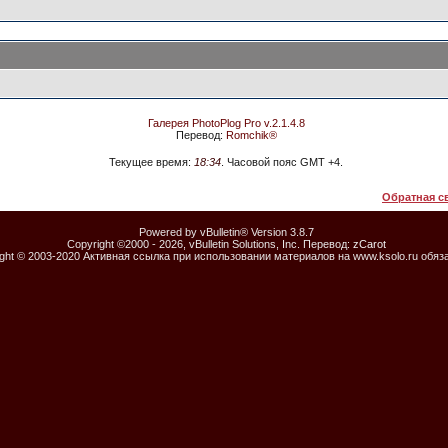
Галерея PhotoPlog Pro v.2.1.4.8
Перевод:
Romchik®
Текущее время:
18:34
. Часовой пояс GMT +4.
Обратная с
Powered by vBulletin® Version 3.8.7
Copyright ©2000 - 2026, vBulletin Solutions, Inc. Перевод:
zCarot
ight © 2003-2020 Активная ссылка при использовании материалов на www.ksolo.ru обяз