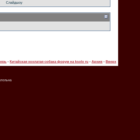
Слайдшоу
вязь
-
Китайская хохлатая собака форум на ksolo ru
-
Архив
-
Вверх
ательна