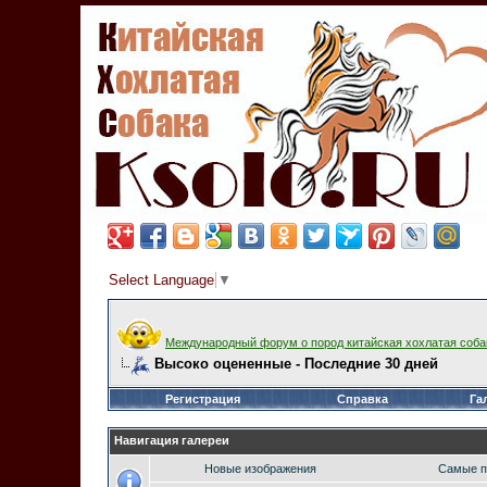
Select Language
▼
Международный форум о пород китайская хохлатая соба
Высоко оцененные - Последние 30 дней
Регистрация
Справка
Га
Навигация галереи
Новые изображения
Самые п