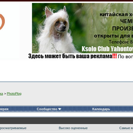
ка
>
PhotoPlog
лерея
Сообщество
Календарь
росматриваемые
Высоко оцененные
Самые к