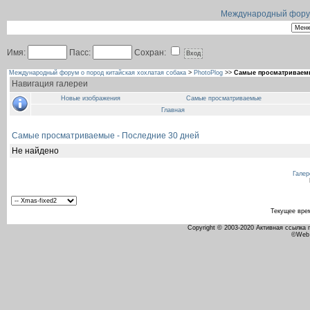
Международный форум 
Имя:
Пасс:
Сохран:
Международный форум о пород китайская хохлатая собака
>
PhotoPlog
>>
Самые просматриваемы
Навигация галереи
Новые изображения
Самые просматриваемые
Главная
Самые просматриваемые - Последние 30 дней
Не найдено
Галер
Текущее вре
Copyright © 2003-2020 Активная ссылка
©Web 