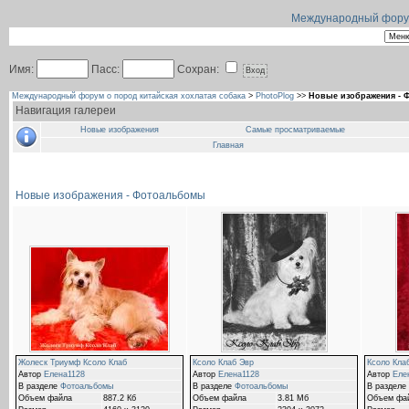
Международный форум 
Имя:
Пасс:
Сохран:
Международный форум о пород китайская хохлатая собака
>
PhotoPlog
>>
Новые изображения -
Навигация галереи
Новые изображения
Самые просматриваемые
Главная
Новые изображения - Фотоальбомы
Жолеск Триумф Ксоло Клаб
Ксоло Клаб Эвр
Ксоло Кла
Автор
Елена1128
Автор
Елена1128
Автор
Еле
В разделе
Фотоальбомы
В разделе
Фотоальбомы
В разделе
Объем файла
887.2 Кб
Объем файла
3.81 Мб
Объем фа