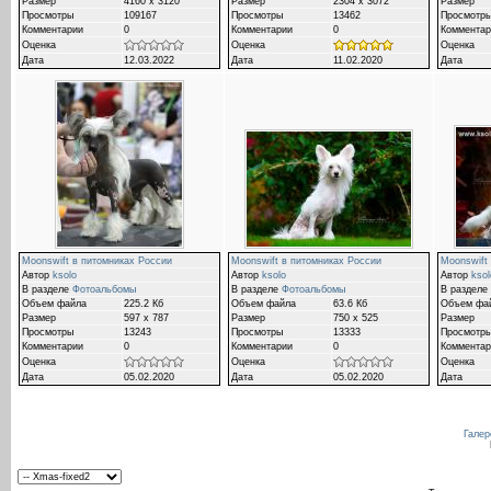
Размер
4160 x 3120
Размер
2304 x 3072
Размер
Просмотры
109167
Просмотры
13462
Просмотр
Комментарии
0
Комментарии
0
Комментар
Оценка
Оценка
Оценка
Дата
12.03.2022
Дата
11.02.2020
Дата
Moonswift в питомниках России
Moonswift в питомниках России
Moonswift
Автор
ksolo
Автор
ksolo
Автор
ksol
В разделе
Фотоальбомы
В разделе
Фотоальбомы
В разделе
Объем файла
225.2 Кб
Объем файла
63.6 Кб
Объем фа
Размер
597 x 787
Размер
750 x 525
Размер
Просмотры
13243
Просмотры
13333
Просмотр
Комментарии
0
Комментарии
0
Комментар
Оценка
Оценка
Оценка
Дата
05.02.2020
Дата
05.02.2020
Дата
Галер