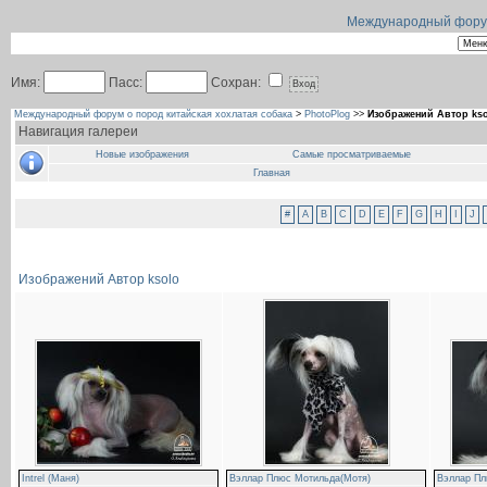
Международный форум 
Имя:
Пасс:
Сохран:
Международный форум о пород китайская хохлатая собака
>
PhotoPlog
>>
Изображений Автор ks
Навигация галереи
Новые изображения
Самые просматриваемые
Главная
#
A
B
C
D
E
F
G
H
I
J
Изображений Автор ksolo
Intrel (Маня)
Вэллар Плюс Мотильда(Мотя)
Вэллар Пл