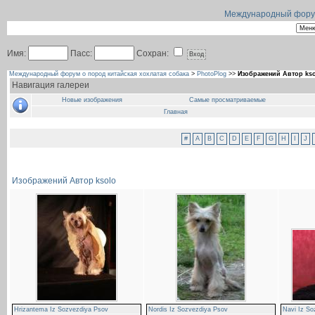
Международный форум 
Имя:
Пасс:
Сохран:
Международный форум о пород китайская хохлатая собака
>
PhotoPlog
>>
Изображений Автор ks
Навигация галереи
Новые изображения
Самые просматриваемые
Главная
#
A
B
C
D
E
F
G
H
I
J
Изображений Автор ksolo
Hrizantema Iz Sozvezdiya Psov
Nordis Iz Sozvezdiya Psov
Navi Iz So