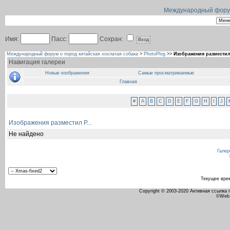
Международный форум 
Имя:
Пасс:
Сохран:
Международный форум о пород китайская хохлатая собака
>
PhotoPlog
>>
Изображения разместил 
Навигация галереи
Новые изображения
Самые просматриваемые
Главная
#
A
B
C
D
E
F
G
H
I
J
Изображения разместил P...
Не найдено
Галер
Текущее вре
Copyright © 2003-2020 Активная ссылка
©Web 