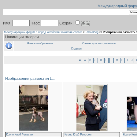
Международный форум 
Имя:
Пасс:
Сохран:
Международный форум о пород китайская хохлатая собака
>
PhotoPlog
>>
Изображения разместил 
Навигация галереи
Новые изображения
Самые просматриваемые
Главная
#
A
B
C
D
E
F
G
H
I
J
Изображения разместил L...
Ксоло Клаб Ренэсми
Ксоло Клаб Ренэсми
Ксоло Кла